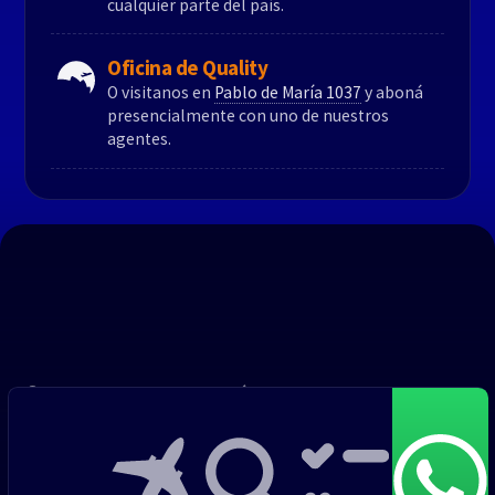
cualquier parte del país.
Oficina de Quality
O visitanos en
Pablo de María 1037
y aboná
presencialmente con uno de nuestros
agentes.
Montevideo: Pablo de María 1037
Canelones: Car One Center - Cam. de Los Horneros 15800
2 418 4440
info@qualitytravel.uy