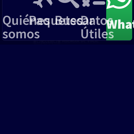
IATA
Tripadvisor
Quiénes
Paquetes
Buscar
Datos
Wha
somos
Útiles
Agencia de Viaje
© 2021—2026 ·
Quality Travel