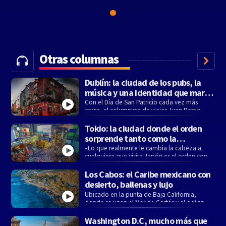
Otras columnas
Dublín: la ciudad de los pubs, la
música y una identidad que marcó
su historia
Con el Día de San Patricio cada vez más
cerca, el columnista de viajes Juan Barrio
eligió un destino que combina historia,
tradición y una personalidad única: Dublín, la
Tokio: la ciudad donde el orden
capital de Irlanda.
sorprende tanto como la
tecnología
«Lo que realmente le cambia la cabeza a
cualquiera que visita Japón es el orden con el
que viven. Es algo increíble», resumió Juan
Barrio al presentar uno de los destinos más
Los Cabos: el Caribe mexicano con
fascinantes del mundo.
desierto, ballenas y lujo
Ubicado en la punta de Baja California,
donde se unen el Mar de Cortés y el océano
Pacífico, Los Cabos se perfila como uno de
los destinos de playa con mayor crecimiento
Washington D.C, mucho más que