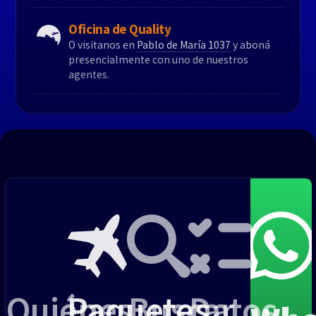
Oficina de Quality
O visitanos en
Pablo de María 1037
y aboná
presencialmente con uno de nuestros
agentes.
Montevideo: Pablo de María 1037
Canelones: Car One Center - Cam. de Los Horneros 15800
2 418 4440
info@qualitytravel.uy
Quiénes
Paquetes
Buscar
Datos