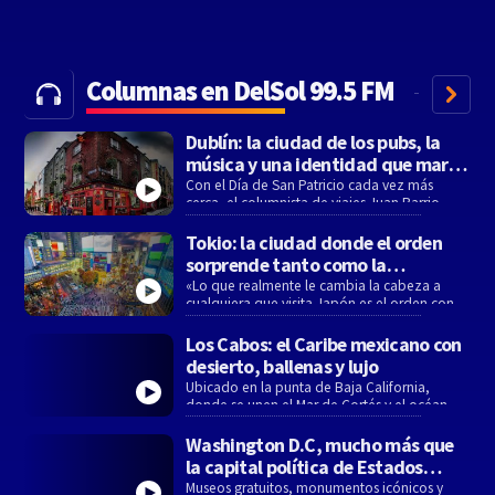
Columnas en DelSol 99.5 FM
Dublín: la ciudad de los pubs, la
música y una identidad que marcó
su historia
Con el Día de San Patricio cada vez más
cerca, el columnista de viajes Juan Barrio
eligió un destino que combina historia,
tradición y una personalidad única: Dublín, la
Tokio: la ciudad donde el orden
capital de Irlanda.
sorprende tanto como la
tecnología
«Lo que realmente le cambia la cabeza a
cualquiera que visita Japón es el orden con el
que viven. Es algo increíble», resumió Juan
Barrio al presentar uno de los destinos más
Los Cabos: el Caribe mexicano con
fascinantes del mundo.
desierto, ballenas y lujo
Ubicado en la punta de Baja California,
donde se unen el Mar de Cortés y el océano
Pacífico, Los Cabos se perfila como uno de
los destinos de playa con mayor crecimiento
Washington D.C, mucho más que
de México.
la capital política de Estados
Unidos
Museos gratuitos, monumentos icónicos y