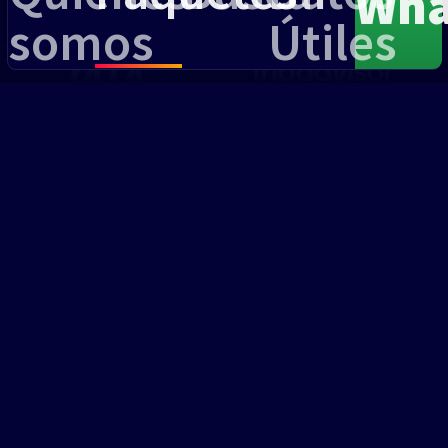
Wha
somos
Útiles
IATA
Tripadvisor
Agencia de Viaje
© 2021—2026 ·
Quality Travel